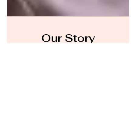
Our Story
Lorem ipsum dolor sit amet, consectet
adipiscing elit,sed do eiusm por incididunt ut labore
et dolore magna aliqua. Ut enim ad minim veniam,
quis nostrud exercitation ullamco laboris nisi ut
aliquip ex ea sint occaecat cupidatat non proident,
sunt in culpa qui officia mollit natoque consequat
massa quis enim.
Nam quam nunc, blandit vel, ridiculus mus. Donec
quam Lorem ipsum dolor sit amet, consectet
adipiscing elit,sed do eiusm por incididunt ut labore
et dolore magna aliqua.